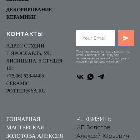
ДЕКОРИРОВАНИЕ
КЕРАМИКИ
КОНТАКТЫ
АДРЕС СТУДИИ:
Подпишитесь на нашу рассылку,
Г. ЯРОСЛАВЛЬ, УЛ.
чтобы всегда быть в курсе
эксклюзивных акций и получать
ЛИСИЦЫНА, 5 СТУДИЯ
приятные бонусы первыми!
104
+7(906) 6
38-44-85
CERAMIC-
POTTER@YA.RU
РЕКВИЗИТЫ
ГОНЧАРНАЯ
ИП Золотов
МАСТЕРСКАЯ
Алексей Юрьевич
ЗОЛОТОВА АЛЕКСЕЯ