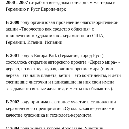
2000 - 2007 г.г
работа выездным гончарным мастером в
Германию г. Руст Европа-парк
В
2000
году организовал проведение благотворительной
акции «Творчество как средство общения» с
привлечением художников - керамистов из США,
Германии, Италии, Испании.
В
2001
году в Europa-Park (Германия, город Руст)
состоялось открытие авторского проекта «Дерево мира» -
дерево, во всех культурах, олицетворение мира (ствол
дерева - эта наша планета, ветки – это континенты, и дети
слепившие листочки и написавшие на них свои имена
загадывают светлые желания, и мечты их сбываются).
В
2002
году принимал активное участие в становлении
керамического предприятия «Суздальская керамика» в
качестве художника и технолога-керамиста.
С
2004
года живет в городе Ярославле. Участник