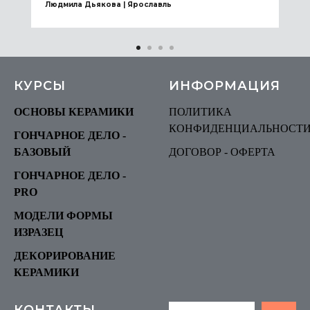
Людмила Дьякова | Ярославль
КУРСЫ
ИНФОРМАЦИЯ
ОСНОВЫ КЕРАМИКИ
ПОЛИТИКА
КОНФИДЕНЦИАЛЬНОСТ
ГОНЧАРНОЕ ДЕЛО -
БАЗОВЫЙ
ДОГОВОР - ОФЕРТА
ГОНЧАРНОЕ ДЕЛО -
P
RO
МОДЕЛИ ФОРМЫ
ИЗРАЗЕЦ
ДЕКОРИРОВАНИЕ
КЕРАМИКИ