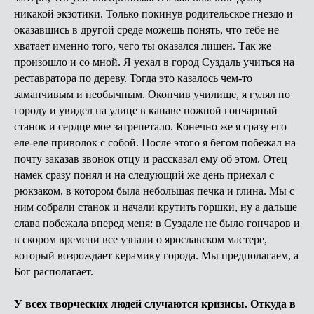
никакой экзотики. Только покинув родительское гнездо и
оказавшись в другой среде можешь понять, что тебе не
хватает именно того, чего ты оказался лишен. Так же
произошло и со мной. Я уехал в город Суздаль учиться на
реставратора по дереву. Тогда это казалось чем-то
заманчивым и необычным. Окончив училище, я гулял по
городу и увидел на улице в канаве ножной гончарный
станок и сердце мое затрепетало. Конечно же я сразу его
еле-еле приволок с собой. После этого я бегом побежал на
почту заказав звонок отцу и рассказал ему об этом. Отец
намек сразу понял и на следующий же день приехал с
рюкзаком, в котором была небольшая печка и глина. Мы с
ним собрали станок и начали крутить горшки, ну а дальше
слава побежала вперед меня: в Суздале не было гончаров и
в скором времени все узнали о ярославском мастере,
который возрождает керамику города. Мы предполагаем, а
Бог располагает.
У всех творческих людей случаются кризисы. Откуда в