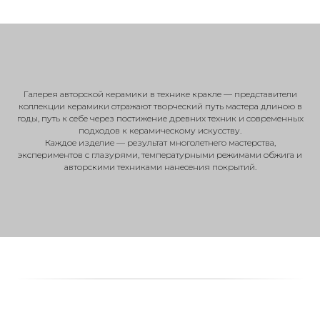
Галерея авторской керамики в технике кракле — представители
коллекции керамики отражают творческий путь мастера длиною в
годы, путь к себе через постижение древних техник и современных
подходов к керамическому искусству.
Каждое изделие — результат многолетнего мастерства,
экспериментов с глазурями, температурными режимами обжига и
авторскими техниками нанесения покрытий.