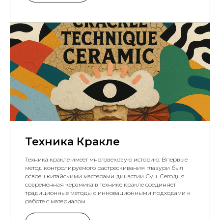
Техника Кракле
Техника кракле имеет многовековую историю. Впервые
метод контролируемого растрескивания глазури был
освоен китайскими мастерами династии Сун. Сегодня
современная керамика в технике кракле соединяет
традиционные методы с инновационными подходами к
работе с материалом.