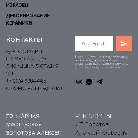
ИЗРАЗЕЦ
ДЕКОРИРОВАНИЕ
КЕРАМИКИ
КОНТАКТЫ
АДРЕС СТУДИИ:
Подпишитесь на нашу рассылку,
Г. ЯРОСЛАВЛЬ, УЛ.
чтобы всегда быть в курсе
эксклюзивных акций и получать
ЛИСИЦЫНА, 5 СТУДИЯ
приятные бонусы первыми!
104
+7(906) 6
38-44-85
CERAMIC-POTTER@YA.RU
ГОНЧАРНАЯ
РЕКВИЗИТЫ
МАСТЕРСКАЯ
ИП Золотов
ЗОЛОТОВА АЛЕКСЕЯ
Алексей Юрьевич