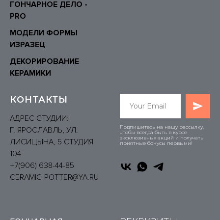
ГОНЧАРНОЕ ДЕЛО -
P
RO
МОДЕЛИ ФОРМЫ
ИЗРАЗЕЦ
ДЕКОРИРОВАНИЕ
КЕРАМИКИ
КОНТАКТЫ
АДРЕС СТУДИИ:
Подпишитесь на нашу рассылку,
Г. ЯРОСЛАВЛЬ, УЛ.
чтобы всегда быть в курсе
эксклюзивных акций и получать
ЛИСИЦЫНА, 5 СТУДИЯ
приятные бонусы первыми!
104
+7(906) 6
38-44-85
CERAMIC-POTTER@YA.RU