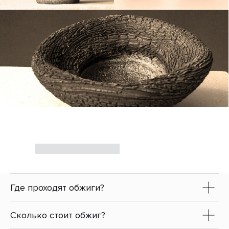
запрос, мы его обсуждаем уточняя
детали.
После телефонного разговора, Вы
• ДЕКАБРЬ
принимаете решение о дальнейшем
взаимодействии.
ДАТА И ВРЕМЯ
В дальнейшем мы обмениваемся
контактами и согласовываем дату и
время консультации.
Затем, я высылаю Вам
предварительные вопросы,
касающиеся Вашего запроса, на
Где проходят обжиги?
которые необходимо ответить и
прислать мне ответы, до нашей
встречи.
Сколько стоит обжиг?
Таким образом, на встрече, я буду